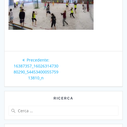
Navigazione
Articolo
Precedente:
articoli
precedente:
16387357_16026314730
80290_54453400055759
13810_n
RICERCA
Ricerca
per: