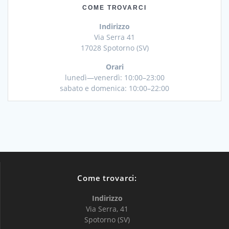
COME TROVARCI
Indirizzo
Via Serra 41
17028 Spotorno (SV)
Orari
lunedì—venerdì: 10:00–23:00
sabato e domenica: 10:00–22:00
Come trovarci:
Indirizzo
Via Serra, 41
Spotorno (SV)