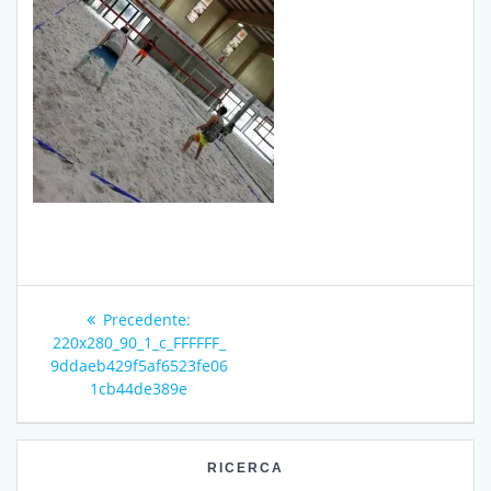
Navigazione
Articolo
Precedente:
articoli
precedente:
220x280_90_1_c_FFFFFF_
9ddaeb429f5af6523fe06
1cb44de389e
RICERCA