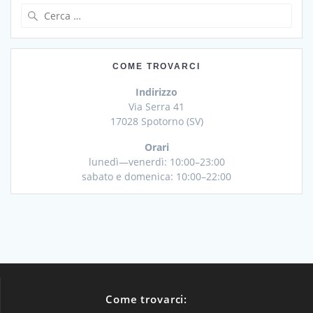
Ricerca
per:
COME TROVARCI
Indirizzo
Via Serra 41
17028 Spotorno (SV)
Orari
lunedì—venerdì: 10:00–23:00
sabato e domenica: 10:00–22:00
Come trovarci: