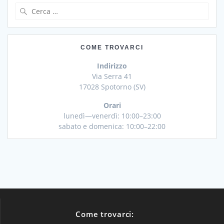
Ricerca
per:
COME TROVARCI
Indirizzo
Via Serra 41
17028 Spotorno (SV)
Orari
lunedì—venerdì: 10:00–23:00
sabato e domenica: 10:00–22:00
Come trovarci: