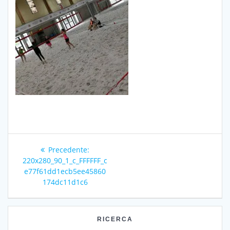
Navigazione
Articolo
Precedente:
articoli
precedente:
220x280_90_1_c_FFFFFF_c
e77f61dd1ecb5ee45860
174dc11d1c6
RICERCA