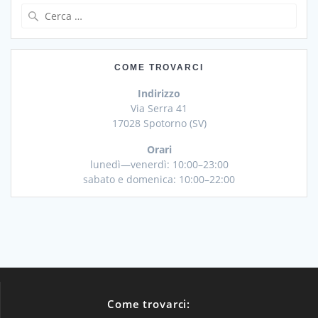
Ricerca
per:
COME TROVARCI
Indirizzo
Via Serra 41
17028 Spotorno (SV)
Orari
lunedì—venerdì: 10:00–23:00
sabato e domenica: 10:00–22:00
Come trovarci: