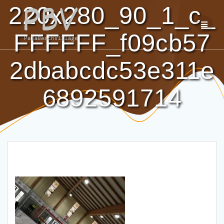
Salta
220x280_90_1_c_
al
contenuto
FFFFFF_f09cb57
2dbabcdc53e311e
6892591714