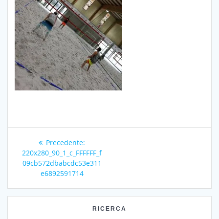
Navigazione
Articolo
Precedente:
articoli
precedente:
220x280_90_1_c_FFFFFF_f
09cb572dbabcdc53e311
e6892591714
RICERCA