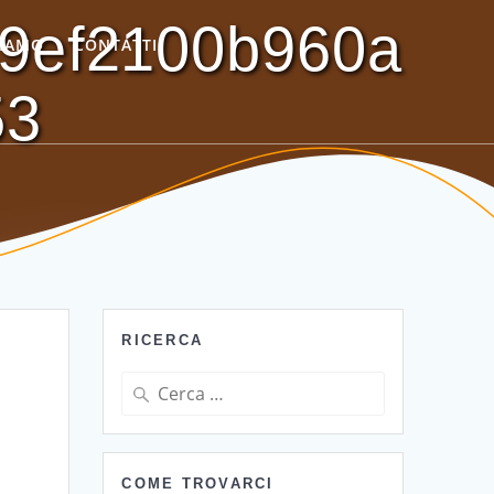
9ef2100b960a
SIAMO
CONTATTI
53
RICERCA
Ricerca
per:
COME TROVARCI