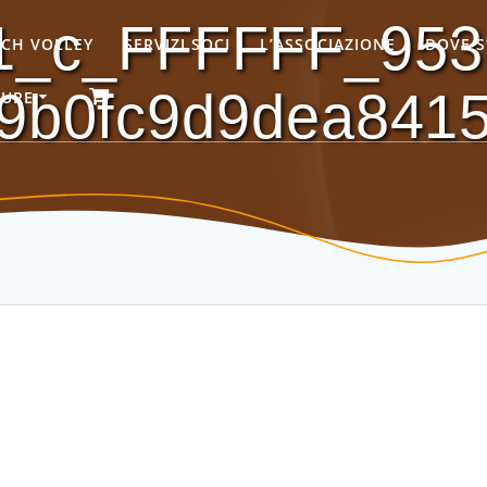
1_c_FFFFFF_953
ACH VOLLEY
SERVIZI SOCI
L’ASSOCIAZIONE
DOVE 
9b0fc9d9dea841
GURE