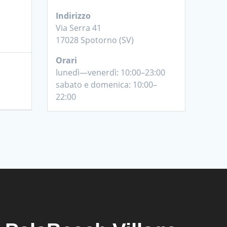
Indirizzo
Via Serra 41
17028 Spotorno (SV)
Orari
lunedì—venerdì: 10:00–23:00
sabato e domenica: 10:00–
22:00