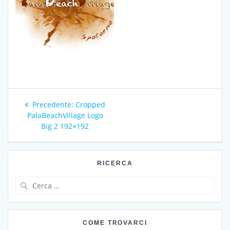
Navigazione
Articolo
Precedente:
Cropped
articoli
precedente:
PalaBeachVillage Logo
Big 2 192×192
RICERCA
Ricerca
per:
COME TROVARCI