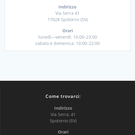
Indirizzo
Via Serra 41
17028 Spotorno (SV)
Orari
lunedì—venerdì: 10:00–23:00
sabato e domenica: 10:00–22:00
Come trovarci:
Indirizzo
Via Serra, 41
Spotorno (SV)
Orari