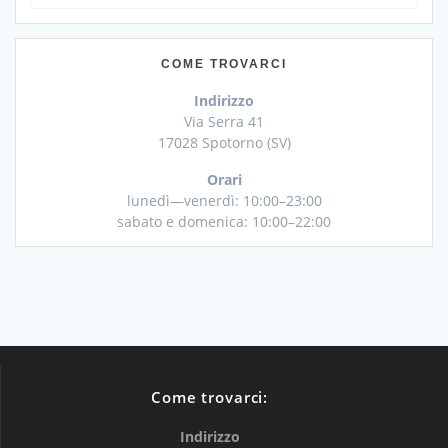
per:
COME TROVARCI
Indirizzo
Via Serra 41
17028 Spotorno (SV)
Orari
lunedì—venerdì: 10:00–23:00
sabato e domenica: 10:00–22:00
Come trovarci:
Indirizzo