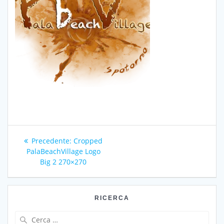
Navigazione
Articolo
Precedente:
Cropped
articoli
precedente:
PalaBeachVillage Logo
Big 2 270×270
RICERCA
Ricerca