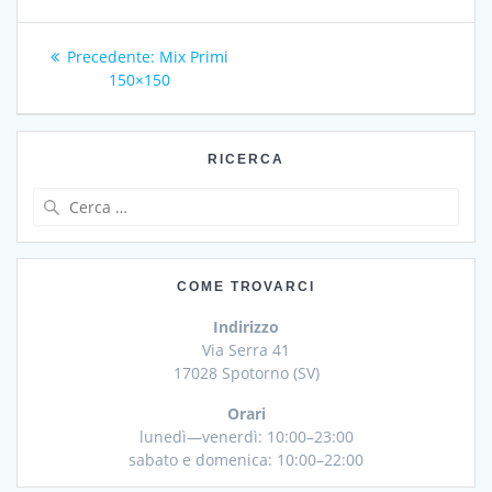
Navigazione
Articolo
Precedente:
Mix Primi
articoli
precedente:
150×150
RICERCA
Ricerca
per:
COME TROVARCI
Indirizzo
Via Serra 41
17028 Spotorno (SV)
Orari
lunedì—venerdì: 10:00–23:00
sabato e domenica: 10:00–22:00