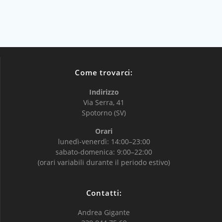
Come trovarci:
Indirizzo
Via Serra, 41
Spotorno (SV)
Orari
lunedì-venerdì: 14:00–23:00
sabato-domenica: 9:00–22:00
(orari variabili durante il periodo estivo)
Contatti:
Andrea Gigante