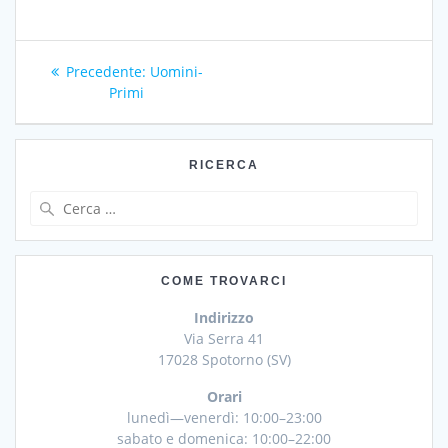
Navigazione
Articolo
Precedente:
Uomini-
articoli
precedente:
Primi
RICERCA
Ricerca
per:
COME TROVARCI
Indirizzo
Via Serra 41
17028 Spotorno (SV)
Orari
lunedì—venerdì: 10:00–23:00
sabato e domenica: 10:00–22:00