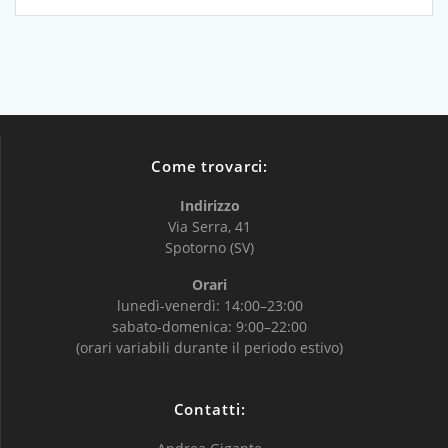
Come trovarci:
Indirizzo
Via Serra, 41
Spotorno (SV)
Orari
lunedì-venerdì: 14:00–23:00
sabato-domenica: 9:00–22:00
(orari variabili durante il periodo estivo)
Contatti: