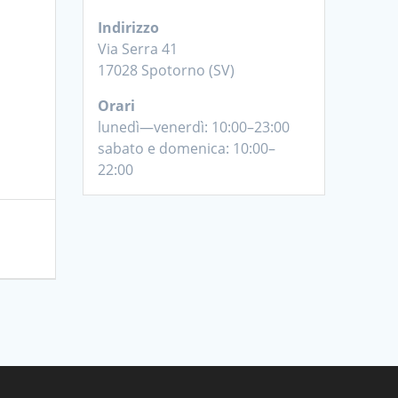
Indirizzo
Via Serra 41
17028 Spotorno (SV)
Orari
lunedì—venerdì: 10:00–23:00
sabato e domenica: 10:00–
22:00