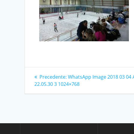
Navigazione
Articolo
Precedente:
WhatsApp Image 2018 03 04 
precedente:
22.05.30 3 1024×768
articoli