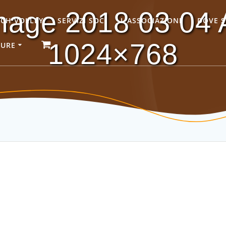
age 2018 03 04 A
ACH VOLLEY
SERVIZI SOCI
L’ASSOCIAZIONE
DOVE 
1024×768
GURE