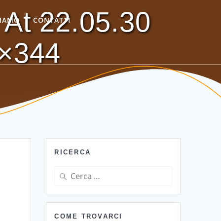
At 22.05.30
SIAMO
CONTATTI
×344
RICERCA
Ricerca
per:
COME TROVARCI