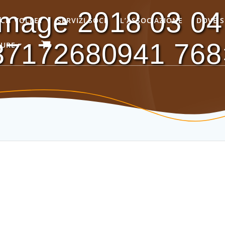
mage 2018 03 04 
ACH VOLLEY
SERVIZI SOCI
L’ASSOCIAZIONE
DOVE 
37172680941 768
GURE