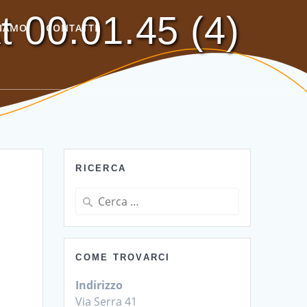
 00.01.45 (4)
SIAMO
CONTATTI
RICERCA
Ricerca
per:
COME TROVARCI
Indirizzo
Via Serra 41