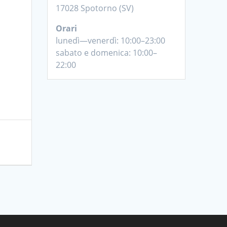
17028 Spotorno (SV)
Orari
lunedì—venerdì: 10:00–23:00
sabato e domenica: 10:00–
22:00