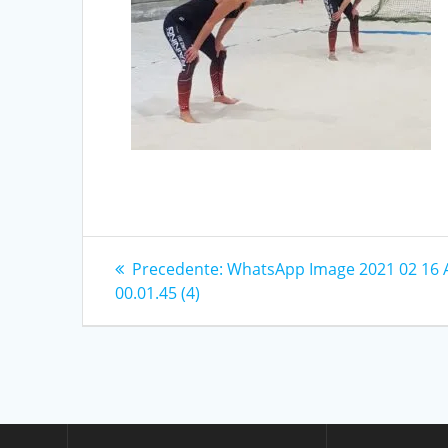
Navigazione
Articolo
Precedente:
WhatsApp Image 2021 02 16 
precedente:
00.01.45 (4)
articoli