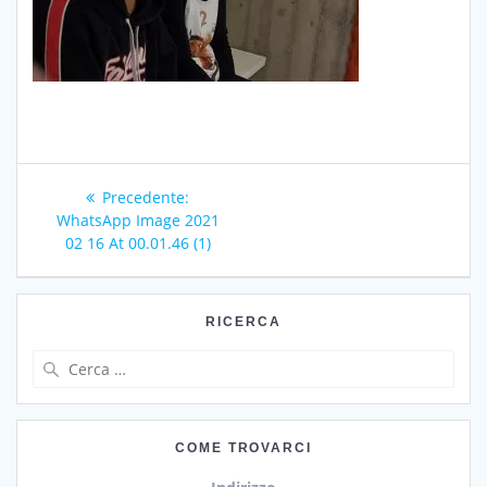
Navigazione
Articolo
Precedente:
articoli
precedente:
WhatsApp Image 2021
02 16 At 00.01.46 (1)
RICERCA
Ricerca
per:
COME TROVARCI