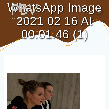
Salta
WhatsApp Image
al
contenuto
2021 02 16 At
00.01.46 (1)