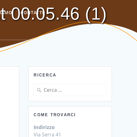
 00.05.46 (1)
SIAMO
CONTATTI
RICERCA
Ricerca
per:
COME TROVARCI
Indirizzo
Via Serra 41