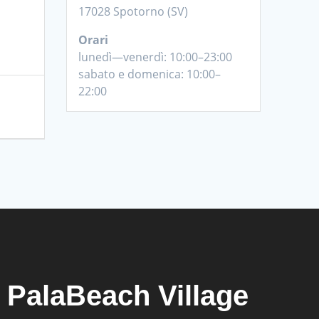
17028 Spotorno (SV)
Orari
lunedì—venerdì: 10:00–23:00
sabato e domenica: 10:00–
22:00
PalaBeach Village