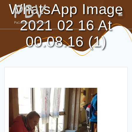
Salta
WhatsApp Image
al
contenuto
2021 02 16 At
00.08.16 (1)