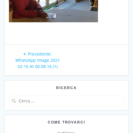
Navigazione
Articolo
Precedente:
articoli
precedente:
WhatsApp Image 2021
02 16 At 00.08.16 (1)
RICERCA
Ricerca
per:
COME TROVARCI